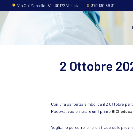
Home
Via Ca' Marcello, 61 - 30172 Venezia
370 130 59 31
L’ordine
Ambito
Professionale
2 Ottobre 20
Formazione
News
FAQ
Con una partenza simbolica il 2 Ottobre parte
Contatti
Padova, vuole iniziare un il primo
BICI educ
Vogliamo percorrere nelle strade delle provin