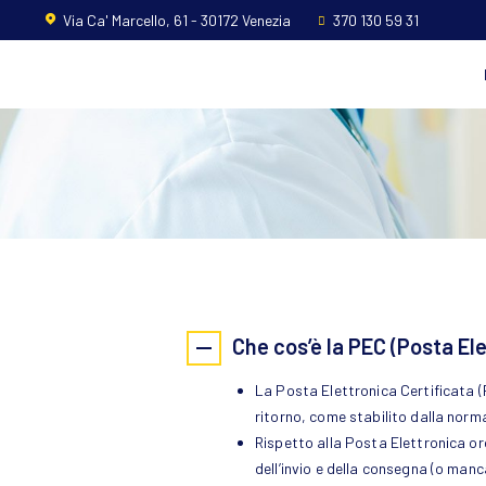
Home
Via Ca' Marcello, 61 - 30172 Venezia
370 130 59 31
L’ordine
Ambito
Professionale
Formazione
News
FAQ
Che cos’è la PEC (Posta Ele
La Posta Elettronica Certificata (
Contatti
ritorno, come stabilito dalla norm
Rispetto alla Posta Elettronica ord
dell’invio e della consegna (o manc