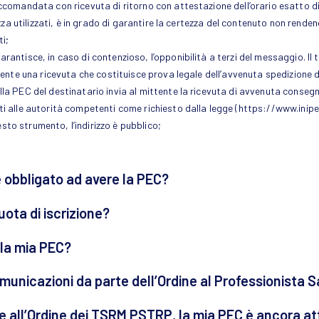
accomandata con ricevuta di ritorno con attestazione dell’orario esatto d
rezza utilizzati, è in grado di garantire la certezza del contenuto non rende
ti;
antisce, in caso di contenzioso, l’opponibilità a terzi del messaggio. Il ter
ttente una ricevuta che costituisce prova legale dell’avvenuta spedizione 
lla PEC del destinatario invia al mittente la ricevuta di avvenuta conseg
ti alle autorità competenti come richiesto dalla legge (https://www.inipe
to strumento, l’indirizzo è pubblico;
 è obbligato ad avere la PEC?
ota di iscrizione?
la mia PEC?
municazioni da parte dell’Ordine al Professionista S
ne all’Ordine dei TSRM PSTRP, la mia PEC è ancora at