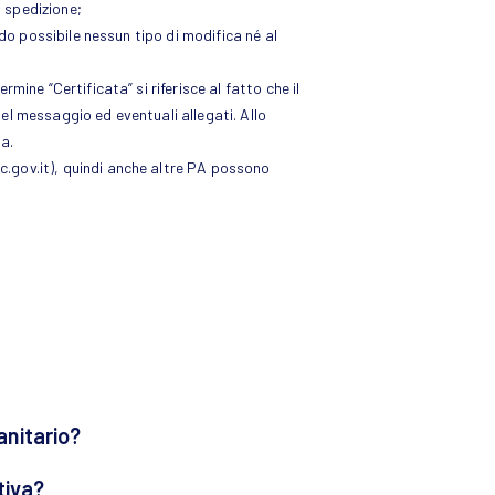
i spedizione;
ndo possibile nessun tipo di modifica né al
mine “Certificata” si riferisce al fatto che il
del messaggio ed eventuali allegati. Allo
na.
c.gov.it), quindi anche altre PA possono
anitario?
tiva?