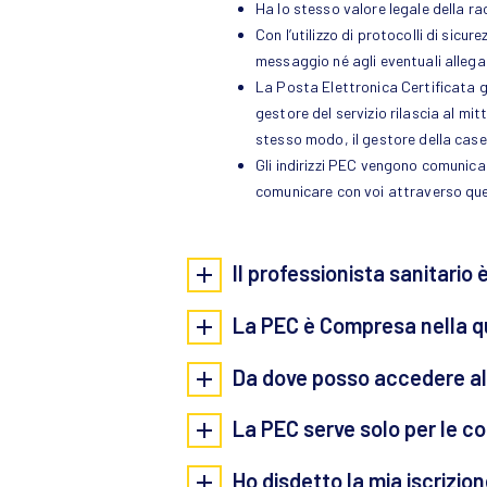
Ha lo stesso valore legale della r
Con l’utilizzo di protocolli di sicu
messaggio né agli eventuali allega
La Posta Elettronica Certificata gar
gestore del servizio rilascia al mi
stesso modo, il gestore della case
Gli indirizzi PEC vengono comunica
comunicare con voi attraverso ques
Il professionista sanitario
La PEC è Compresa nella qu
Da dove posso accedere al
La PEC serve solo per le co
Ho disdetto la mia iscrizio