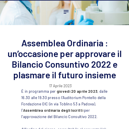
Home
L’ordine
Ambito Professionale
Formazione
Assemblea Ordinaria :
News
un’occasione per approvare il
FAQ
Bilancio Consuntivo 2022 e
Contatti
plasmare il futuro insieme
17 Aprile 2023
È in programma per
giovedì 20 aprile 2023
, dalle
16.30 alle 19.30 presso l’Auditorium Pontello della
Fondazione OIC (in via Toblino 53 a Padova),
l’
Assemblea ordinaria degli Iscritti
per
l’approvazione del Bilancio Consultivo 2022.