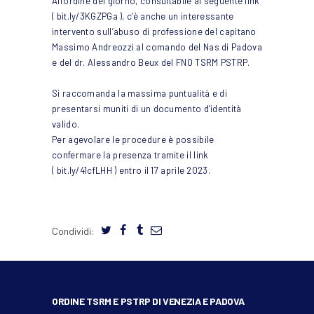
All’ordine del giorno, consultabile al seguente link
(
bit.ly/3KGZPGa
), c’è anche un interessante
intervento sull’abuso di professione del capitano
Massimo Andreozzi al comando del Nas di Padova
e del dr. Alessandro Beux del FNO TSRM PSTRP.
Si raccomanda la massima puntualità e di
presentarsi muniti di un documento d’identità
valido.
Per agevolare le procedure è possibile
confermare la presenza tramite il link
(
bit.ly/41cfLHH
) entro il 17 aprile 2023.
Condividi:
ORDINE TSRM E PSTRP DI VENEZIA E PADOVA