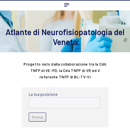
Home
L’ordine
Ambito Professionale
Atlante di Neurofisiopatologia del
Formazione
Veneto
News
FAQ
Progetto nato dalla collaborazione tra la CdA
Contatti
TNFP di VE-PD, la Cda TNFP di VR ed il
referente TNFP di BL-TV-VI
La tua posizione