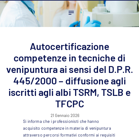
Home
L’ordine
Ambito Professionale
Formazione
Autocertificazione
News
competenze in tecniche di
FAQ
venipuntura ai sensi del D.P.R.
Contatti
445/2000 – diffusione agli
iscritti agli albi TSRM, TSLB e
TFCPC
21 Gennaio 2026
Si informa che i professionisti che hanno
acquisito competenze in materia di venipuntura
attraverso percorsi formativi conformi ai requisiti