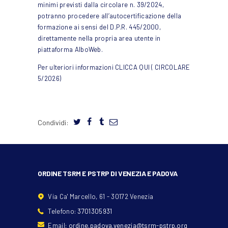
minimi previsti dalla circolare n. 39/2024,
potranno procedere all’autocertificazione della
formazione ai sensi del D.P.R. 445/2000,
direttamente nella propria area utente in
piattaforma AlboWeb.
Per ulteriori informazioni
CLICCA QUI ( CIRCOLARE
5/2026)
Condividi:
ORDINE TSRM E PSTRP DI VENEZIA E PADOVA
Via Ca' Marcello, 61 - 30172 Venezia
Telefono:
3701305931
Email:
ordine.padova.venezia@tsrm-pstrp.org