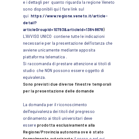
e i dettagli per quanto riguarda la regione Veneto
sono disponibili qui ( fare link sul
qui
https://www.regione.veneto.it/article-
detail?
articleGroupId=10793&articleId=13648678
)
L’AVVISO UNICO contiene tutte le indicazioni
necessarie per la presentazione dell’istanza che
avviene unicamente mediante apposita
piattaforma telematica .
Si raccomanda di prestare attenzione ai titoli di
studio che NON possono essere oggetto di
equivalenza.
Sono previsti due diverse finestre temporali
per la presentazione delle domande
La domanda per il riconoscimento
dell’equivalenza dei titoli del pregresso
ordinamento ai titoli universitari deve
essere
prodotta esclusivamente alla
Regione/Provincia autonoma ove è stato
formalmente autorizzato
il corso e nel cui