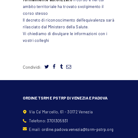
ambito territoriale ha trovato svolgimento il
corso stesso
Il decreto di riconoscimento dell’equivalenza sarà
rilasciato dal Ministero della Salute.
Vi chiediamo di divulgare le informazioni con i
vostri colleghi
Condividi:
ORDINE TSRM E PSTRP DI VENEZIA E PADOVA
Via Ca' Marcello, 61 - 30172 Venezia
Telefono:
3701305931
Email:
ordine.padova.venezia@tsrm-pstrp.org