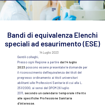
Home
L’ordine
Ambito Professionale
Formazione
Bandi di equivalenza Elenchi
News
speciali ad esaurimento (ESE)
FAQ
14 Luglio 2023
Contatti
Gentili colleghi,
Presso ogni Regione a partire
dal 14 luglio
2023
possono essere presentate le domande per
il riconoscimento dell’equivalenza dei titoli del
pregresso ordinamento ai titoli universitari
abilitanti alle Professioni Sanitarie di cui alla L.
251/2000, ai sensi del DPCM 26 luglio
2011,
secondo un calendario temporale riferito
alle specifiche Professione Sanitaria
d’interesse.