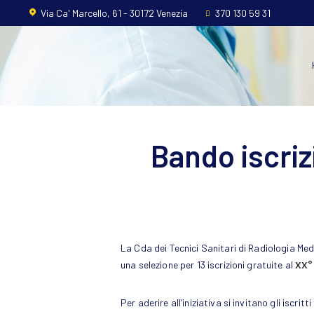
Home
Via Ca' Marcello, 61 - 30172 Venezia
370 130 59 31
L’ordine
Ambito
Professionale
Bando iscri
Formazione
News
FAQ
La Cda dei Tecnici Sanitari di Radiologia Me
Contatti
una selezione per 13 iscrizioni gratuite al
XX°
Per aderire all’iniziativa si invitano gli iscri