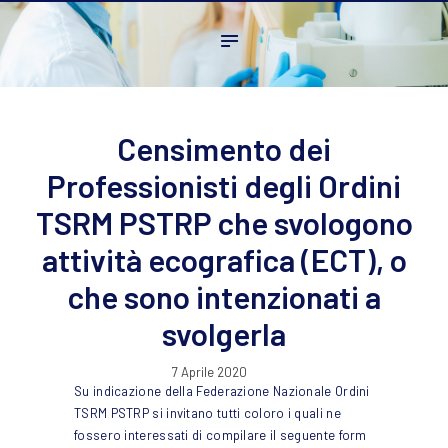
Home
L’ordine
Ambito Professionale
Formazione
Censimento dei
News
Professionisti degli Ordini
FAQ
TSRM PSTRP che svologono
Contatti
attività ecografica (ECT), o
che sono intenzionati a
svolgerla
7 Aprile 2020
Su indicazione della Federazione Nazionale Ordini
TSRM PSTRP si invitano tutti coloro i quali ne
fossero interessati di compilare il seguente form