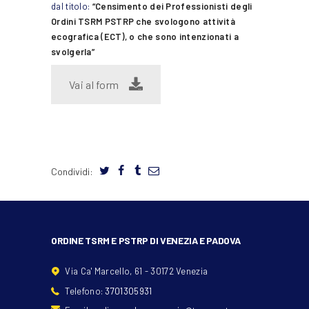
dal titolo:
“Censimento dei Professionisti degli
Ordini TSRM PSTRP che svologono attività
ecografica (ECT), o che sono intenzionati a
svolgerla”
Vai al form
Condividi:
ORDINE TSRM E PSTRP DI VENEZIA E PADOVA
Via Ca' Marcello, 61 - 30172 Venezia
Telefono:
3701305931