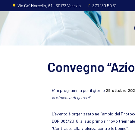
Home
Via Ca' Marcello, 61 - 30172 Venezia
370 130 59 31
L’ordine
Ambito
Professionale
Convegno “Azion
Formazione
News
E’ in programma per il giorno
28 ottobre 202
FAQ
la violenza di genere
”
Contatti
L’evento è organizzato nell’ambio del Protoc
DGR 863/2018 al suo primo rinnovo triennale 
“Contrasto alla violenza contro le Donne”.