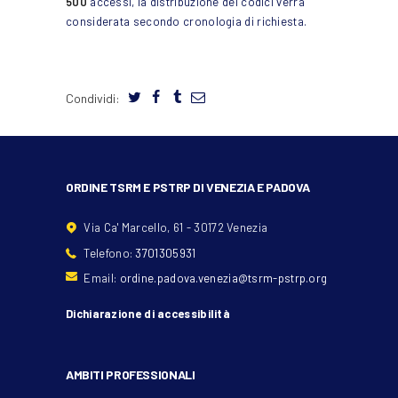
500
accessi, la distribuzione dei codici verrà
considerata secondo cronologia di richiesta.
Condividi:
ORDINE TSRM E PSTRP DI VENEZIA E PADOVA
Via Ca' Marcello, 61 - 30172 Venezia
Telefono:
3701305931
Email:
ordine.padova.venezia@tsrm-pstrp.org
Dichiarazione di accessibilità
AMBITI PROFESSIONALI