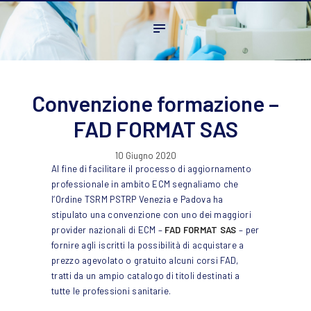
Home
L’ordine
Ambito Professionale
Formazione
Convenzione formazione –
News
FAD FORMAT SAS
FAQ
10 Giugno 2020
Contatti
Al fine di facilitare il processo di aggiornamento
professionale in ambito ECM segnaliamo che
l’Ordine TSRM PSTRP Venezia e Padova ha
stipulato una convenzione con uno dei maggiori
provider nazionali di ECM –
FAD FORMAT SAS
– per
fornire agli iscritti la possibilità di acquistare a
prezzo agevolato o gratuito alcuni corsi FAD,
tratti da un ampio catalogo di titoli destinati a
tutte le professioni sanitarie.