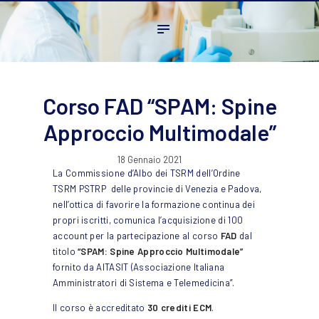
Home
L’ordine
Ambito Professionale
Formazione
Corso FAD “SPAM: Spine
News
Approccio Multimodale”
FAQ
18 Gennaio 2021
Contatti
La Commissione d’Albo dei TSRM dell’Ordine
TSRM PSTRP delle provincie di Venezia e Padova,
nell’ottica di favorire la formazione continua dei
propri iscritti, comunica l’acquisizione di 100
account per la partecipazione al corso
FAD
dal
titolo
“SPAM: Spine Approccio Multimodale”
fornito da AITASIT (Associazione Italiana
Amministratori di Sistema e Telemedicina”.
Il corso è accreditato
30 crediti ECM
.