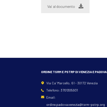
Vai al documento
ORDINE TSRM E PSTRP DI VENEZIA E PADOVA
Via Ca' Marcello, 61 - 30172 Venezia
Telefono:
3701305931
Email:
ordine.padova.venezia@tsrm-pstrp.org