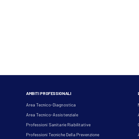
AMBITI PROFESSIONALI
Area Tecnico-Diagnostica
Area Tecnico-Assistenziale
Professioni Sanitarie Riabilitative
Professioni Tecniche Della Prevenzione