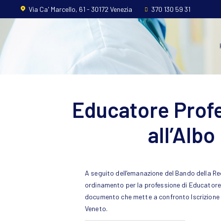
Home
Via Ca' Marcello, 61 - 30172 Venezia
370 130 59 31
L’ordine
Ambito
Professionale
Educatore Profe
Formazione
all’Alb
News
FAQ
A seguito dell’emanazione del Bando della Re
Contatti
ordinamento per la professione di Educatore
documento che mette a confronto Iscrizione all
Veneto.