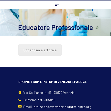
Home
L’ordine
Ambito Professionale
Educatore Professionale
Formazione
News
FAQ
Locandina elettorale
Contatti
ORDINE TSRM E PSTRP DI VENEZIA E PADOVA
Via Ca' Marcello, 61 - 30172 Venezia
Telefono:
3701305931
Email:
ordine.padova.venezia@tsrm-pstrp.org