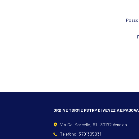
Posson
P
ORDINE TSRM E PSTRP DI VENEZIA E PADOVA
Via Ca' Marcello, 61 - 30172 Venezia
Telefono:
3701305931