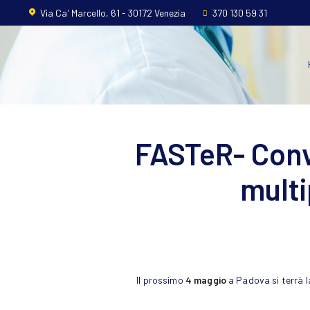
Home
Via Ca' Marcello, 61 - 30172 Venezia
370 130 59 31
L’ordine
Ambito
Professionale
FASTeR- Conve
Formazione
multi
News
FAQ
Contatti
Il prossimo
4 maggio
a Padova si terrà la