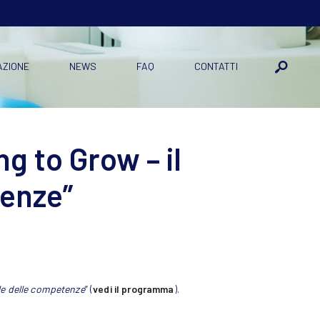
AZIONE
NEWS
FAQ
CONTATTI
g to Grow – il
tenze”
le delle competenze
” (
vedi il programma
).