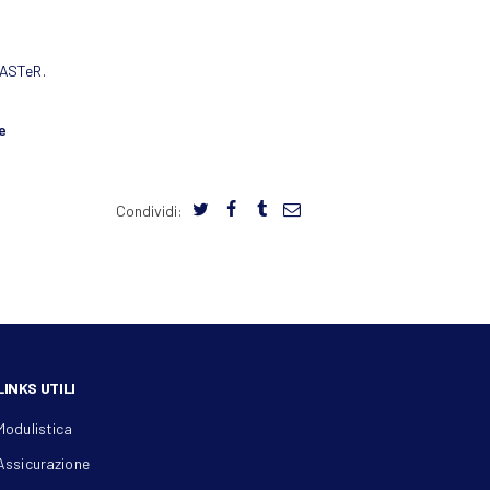
FASTeR.
e
Condividi:
LINKS UTILI
Modulistica
Assicurazione