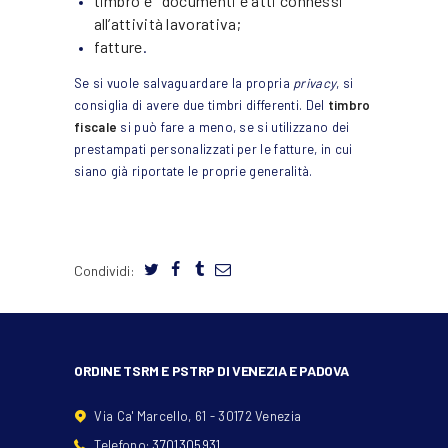
timbro e documenti e atti connessi
all’attività lavorativa
;
fatture
.
Se si vuole salvaguardare la propria
privacy
, si
consiglia di avere due timbri differenti. Del
timbro
fiscale
si può fare a meno, se si utilizzano dei
prestampati personalizzati per le fatture, in cui
siano già riportate le proprie generalità.
Condividi:
ORDINE TSRM E PSTRP DI VENEZIA E PADOVA
Via Ca' Marcello, 61 - 30172 Venezia
Telefono:
3701305931