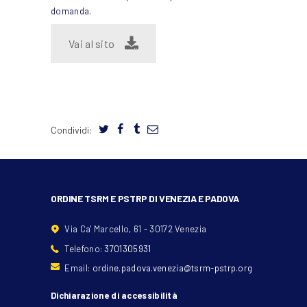
domanda.
Vai al sito
Condividi:
ORDINE TSRM E PSTRP DI VENEZIA E PADOVA
Via Ca' Marcello, 61 - 30172 Venezia
Telefono:
3701305931
Email:
ordine.padova.venezia@tsrm-pstrp.org
Dichiarazione di accessibilità