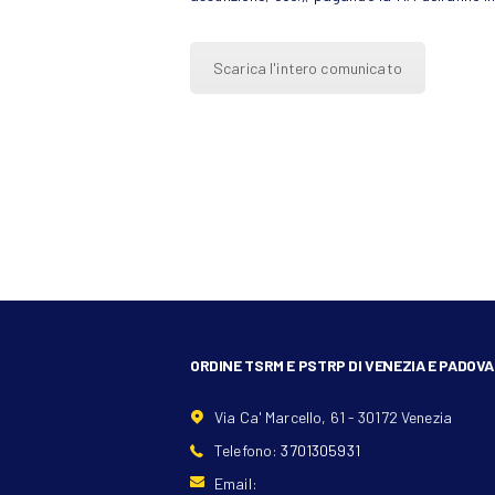
Scarica l'intero comunicato
ORDINE TSRM E PSTRP DI VENEZIA E PADOVA
Via Ca' Marcello, 61 - 30172 Venezia
Telefono:
3701305931
Email: