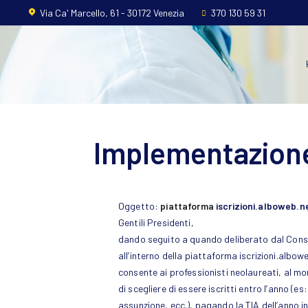
Home
Via Ca' Marcello, 61 - 30172 Venezia
370 130 59 31
L’ordine
Ambito
Professionale
Implementazione 
Formazione
News
Oggetto:
piattaforma
iscrizioni.alboweb.n
FAQ
Gentili Presidenti,
dando seguito a quando deliberato dal Consi
Contatti
all’interno della piattaforma iscrizioni.albow
consente ai professionisti neolaureati, al m
di scegliere di essere iscritti entro l’anno (
assunzione, ecc.), pagando la TIA dell’anno in