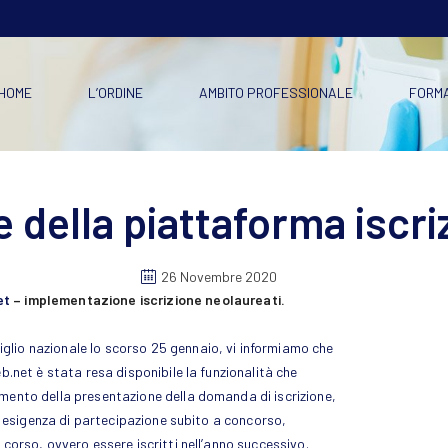
HOME
L’ORDINE
AMBITO PROFESSIONALE
FORM
della piattaforma iscri
26 Novembre 2020
et
– implementazione iscrizione neolaureati.
glio nazionale lo scorso 25 gennaio, vi informiamo che
eb.net è stata resa disponibile la funzionalità che
omento della presentazione della domanda di iscrizione,
es: esigenza di partecipazione subito a concorso,
 corso, ovvero essere iscritti nell’anno successivo.