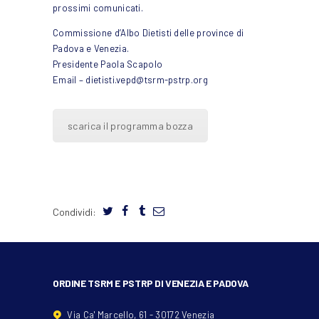
prossimi comunicati.
Commissione d’Albo Dietisti delle province di
Padova e Venezia.
Presidente Paola Scapolo
Email –
dietisti.vepd@tsrm-pstrp.org
scarica il programma bozza
Condividi:
ORDINE TSRM E PSTRP DI VENEZIA E PADOVA
Via Ca' Marcello, 61 - 30172 Venezia