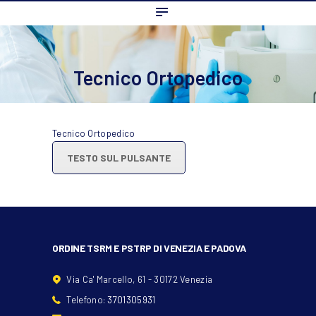
Home
L’ordine
Ambito Professionale
Tecnico Ortopedico
Formazione
News
Tecnico Ortopedico
FAQ
TESTO SUL PULSANTE
Contatti
ORDINE TSRM E PSTRP DI VENEZIA E PADOVA
Via Ca' Marcello, 61 - 30172 Venezia
Telefono:
3701305931