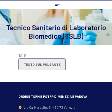
Home
L’ordine
Ambito Professionale
Tecnico Sanitario di Laboratorio
Formazione
Biomedico (TSLB)
News
FAQ
TSLB
Contatti
TESTO SUL PULSANTE
ORDINE TSRM E PSTRP DI VENEZIA E PADOVA
Via Ca' Marcello, 61 - 30172 Venezia