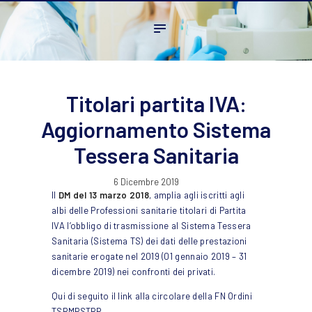
Home
L’ordine
Ambito Professionale
Formazione
Titolari partita IVA:
News
Aggiornamento Sistema
FAQ
Tessera Sanitaria
Contatti
6 Dicembre 2019
Il
DM del 13 marzo 2018
, amplia agli iscritti agli
albi delle Professioni sanitarie titolari di Partita
IVA l’obbligo di trasmissione al Sistema Tessera
Sanitaria (Sistema TS) dei dati delle prestazioni
sanitarie erogate nel 2019 (01 gennaio 2019 – 31
dicembre 2019) nei confronti dei privati.
Qui di seguito il link alla circolare della FN Ordini
TSRMPSTRP