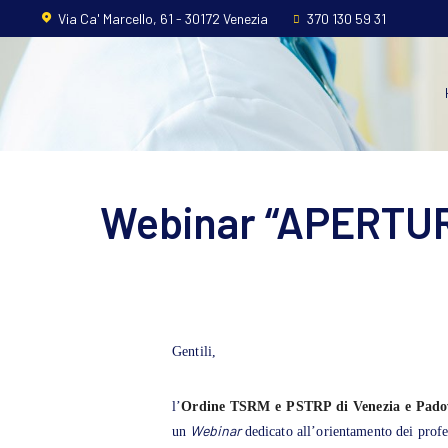
Home
Via Ca' Marcello, 61 - 30172 Venezia
370 130 59 31
L’ordine
Ambito
Professionale
Webinar “APERTUR
Formazione
News
FAQ
Gentili,
Contatti
l’
Ordine TSRM e PSTRP di Venezia e Pado
Webinar
un
dedicato all’orientamento dei profe