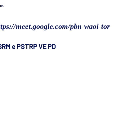
ne:
ttps://meet.google.com/pbn-waoi-tor
SRM e PSTRP VE PD