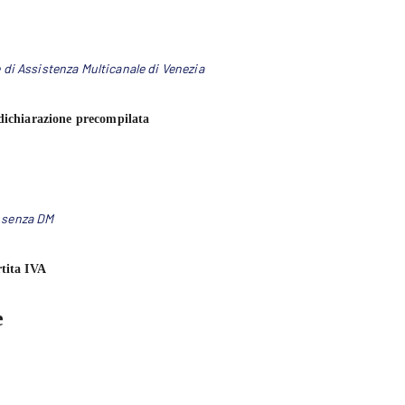
di Assistenza Multicanale di Venezia
a dichiarazione precompilata
o
 senza DM
rtita IVA
e