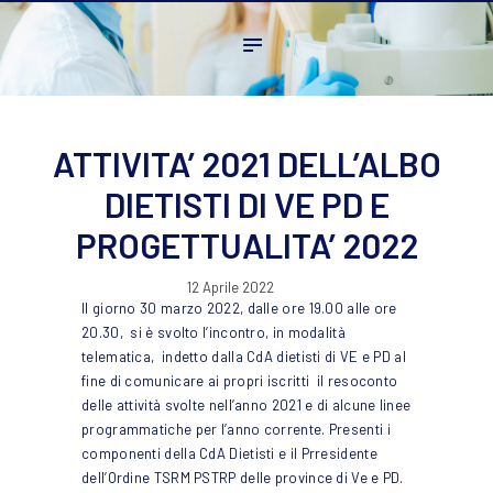
Home
L’ordine
Ambito Professionale
Formazione
ATTIVITA’ 2021 DELL’ALBO
News
DIETISTI DI VE PD E
FAQ
PROGETTUALITA’ 2022
Contatti
12 Aprile 2022
Il giorno 30 marzo 2022, dalle ore 19.00 alle ore
20.30, si è svolto l’incontro, in modalità
telematica, indetto dalla CdA dietisti di VE e PD al
fine di comunicare ai propri iscritti il resoconto
delle attività svolte nell’anno 2021 e di alcune linee
programmatiche per l’anno corrente.
Presenti i
componenti della CdA Dietisti e il Prresidente
dell’Ordine TSRM PSTRP delle province di Ve e PD.