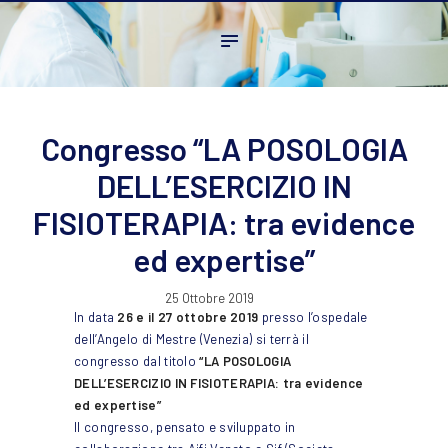
Home
L’ordine
Ambito Professionale
Formazione
Congresso “LA POSOLOGIA
News
DELL’ESERCIZIO IN
FAQ
FISIOTERAPIA: tra evidence
Contatti
ed expertise”
25 Ottobre 2019
In data
26 e il 27 ottobre 2019
presso l’ospedale
dell’Angelo di Mestre (Venezia) si terrà il
congresso dal titolo
“LA POSOLOGIA
DELL’ESERCIZIO IN FISIOTERAPIA: tra evidence
ed expertise”
Il congresso, pensato e sviluppato in