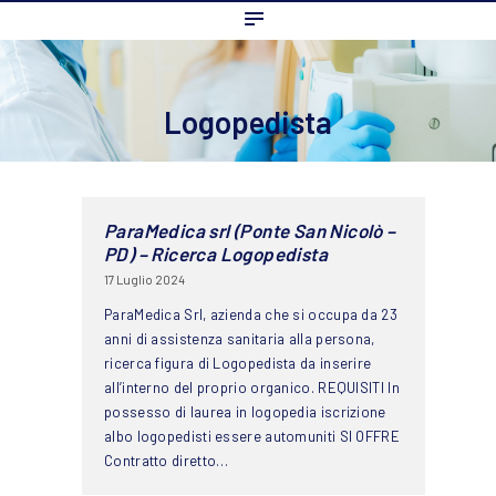
Home
L’ordine
Ambito Professionale
Logopedista
Formazione
News
FAQ
ParaMedica srl (Ponte San Nicolò –
PD) – Ricerca Logopedista
Contatti
17 Luglio 2024
ParaMedica Srl, azienda che si occupa da 23
anni di assistenza sanitaria alla persona,
ricerca figura di Logopedista da inserire
all’interno del proprio organico. REQUISITI In
possesso di laurea in logopedia iscrizione
albo logopedisti essere automuniti SI OFFRE
Contratto diretto…