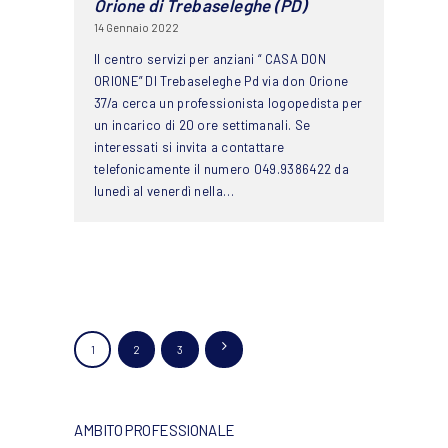
Orione di Trebaseleghe (PD)
14 Gennaio 2022
Il centro servizi per anziani “ CASA DON
ORIONE” DI Trebaseleghe Pd via don Orione
37/a cerca un professionista logopedista per
un incarico di 20 ore settimanali. Se
interessati si invita a contattare
telefonicamente il numero 049.9386422 da
lunedì al venerdì nella…
Navigazione
PAGINA
1
PAGINA
2
>
PAGINA
3
articoli
AMBITO PROFESSIONALE