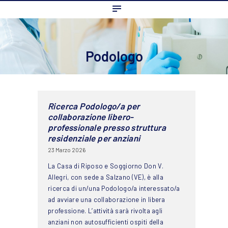
Home
L’ordine
Ambito Professionale
Podologo
Formazione
News
FAQ
Ricerca Podologo/a per
collaborazione libero-
Contatti
professionale presso struttura
residenziale per anziani
23 Marzo 2026
La Casa di Riposo e Soggiorno Don V.
Allegri, con sede a Salzano (VE), è alla
ricerca di un/una Podologo/a interessato/a
ad avviare una collaborazione in libera
professione. L’attività sarà rivolta agli
anziani non autosufficienti ospiti della