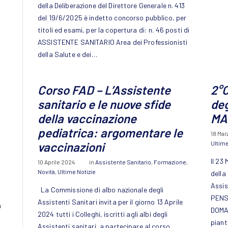
della Deliberazione del Direttore Generale n. 413
del 19/6/2025 è indetto concorso pubblico, per
titoli ed esami, per la copertura di: n. 46 posti di
ASSISTENTE SANITARIO Area dei Professionisti
della Salute e dei…
Corso FAD – L’Assistente
2°
sanitario e le nuove sfide
deg
della vaccinazione
MA
pediatrica: argomentare le
18 Mar
Ultime
vaccinazioni
Il 23
10 Aprile 2024
in
Assistente Sanitario
,
Formazione
,
Novità
,
Ultime Notizie
della
Assis
La Commissione di albo nazionale degli
PENS
Assistenti Sanitari invita per il giorno 13 Aprile
a
DOMAN
2024 tutti i Colleghi, iscritti agli albi degli
piant
Assistenti sanitari, a partecipare al corso