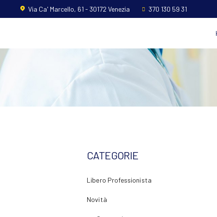
Home
Via Ca' Marcello, 61 - 30172 Venezia
370 130 59 31
L’ordine
Ambito
Professionale
Formazione
News
FAQ
CATEGORIE
Contatti
Libero Professionista
Novità