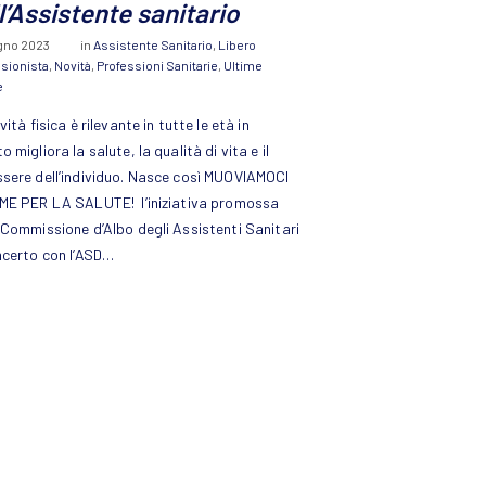
l’Assistente sanitario
ugno 2023
in
Assistente Sanitario
,
Libero
sionista
,
Novità
,
Professioni Sanitarie
,
Ultime
e
vità fisica è rilevante in tutte le età in
 migliora la salute, la qualità di vita e il
sere dell’individuo. Nasce così MUOVIAMOCI
ME PER LA SALUTE! l’iniziativa promossa
 Commissione d’Albo degli Assistenti Sanitari
ncerto con l’ASD…