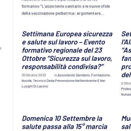
formativo “L’assistente sanitario e le nuove sfide
della vaccinazione pediatrica: argomentare…
Settimana Europea sicurezza
Se
e salute sul lavoro – Evento
l’A
e
formativo regionale del 23
“As
Ottobre “Sicurezza sul lavoro,
fam
responsabilità condivisa?”
pro
del
19 Ottobre 2023
in
Assistente Sanitario
,
Formazione
,
Novità
,
Tecnico Della Prevenzione Nell'ambiente E Nei
2 Otto
Luoghi Di Lavoro
Profes
Notizi
Domenica 10 Settembre la
Muo
salute passa alla 15° marcia
sal