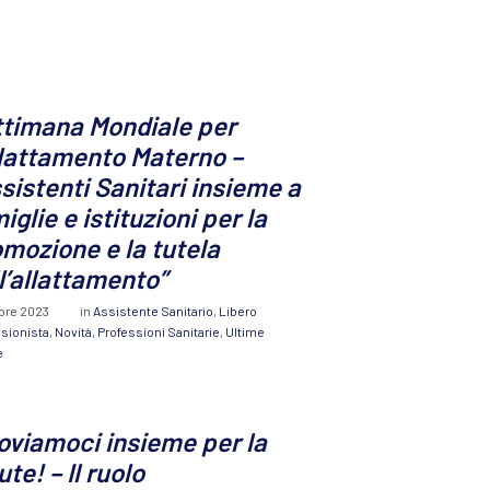
ttimana Mondiale per
llattamento Materno –
sistenti Sanitari insieme a
iglie e istituzioni per la
mozione e la tutela
l’allattamento”
bre 2023
in
Assistente Sanitario
,
Libero
sionista
,
Novità
,
Professioni Sanitarie
,
Ultime
e
viamoci insieme per la
ute! – Il ruolo