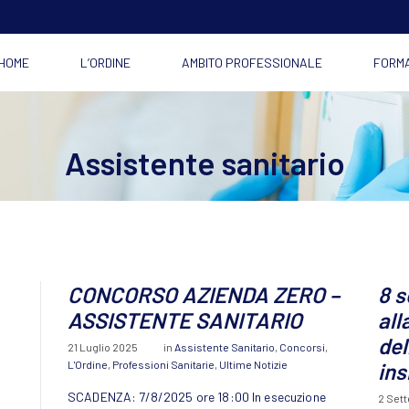
HOME
L’ORDINE
AMBITO PROFESSIONALE
FORM
Assistente sanitario
CONCORSO AZIENDA ZERO –
8 s
ASSISTENTE SANITARIO
all
del
21 Luglio 2025
in
Assistente Sanitario
,
Concorsi
,
L'Ordine
,
Professioni Sanitarie
,
Ultime Notizie
ins
SCADENZA: 7/8/2025 ore 18:00 In esecuzione
2 Set