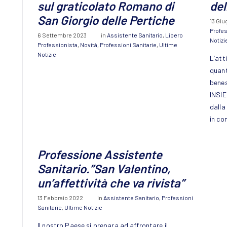
sul graticolato Romano di
del
San Giorgio delle Pertiche
13 Gi
Profes
6 Settembre 2023
in
Assistente Sanitario
,
Libero
Notizi
Professionista
,
Novità
,
Professioni Sanitarie
,
Ultime
Notizie
L’atti
quanto
benes
INSIE
dalla
in co
Professione Assistente
Sanitario.”San Valentino,
un’affettività che va rivista”
13 Febbraio 2022
in
Assistente Sanitario
,
Professioni
Sanitarie
,
Ultime Notizie
Il nostro Paese si prepara ad affrontare il