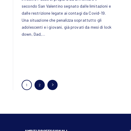
secondo San Valentino segnato dalle limitazioni e
dalle restrizione legate ai contagi da Covid-19.
Una situazione che penalizza soprattutto gli
adolescenti e i giovani, già provati da mesi di lock
down, Dad,…
Navigazione
PAGINA
1
>
PAGINA
2
articoli
AMBITI PROFESSIONALI