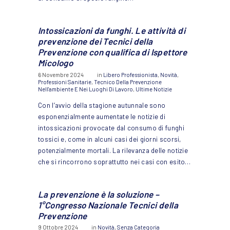
Intossicazioni da funghi. Le attività di
prevenzione dei Tecnici della
Prevenzione con qualifica di Ispettore
Micologo
6 Novembre 2024
in
Libero Professionista
,
Novità
,
Professioni Sanitarie
,
Tecnico Della Prevenzione
Nell'ambiente E Nei Luoghi Di Lavoro
,
Ultime Notizie
Con l’avvio della stagione autunnale sono
esponenzialmente aumentate le notizie di
intossicazioni provocate dal consumo di funghi
tossici e, come in alcuni casi dei giorni scorsi,
potenzialmente mortali. La rilevanza delle notizie
che si rincorrono soprattutto nei casi con esito…
La prevenzione è la soluzione –
1°Congresso Nazionale Tecnici della
Prevenzione
9 Ottobre 2024
in
Novità
,
Senza Categoria