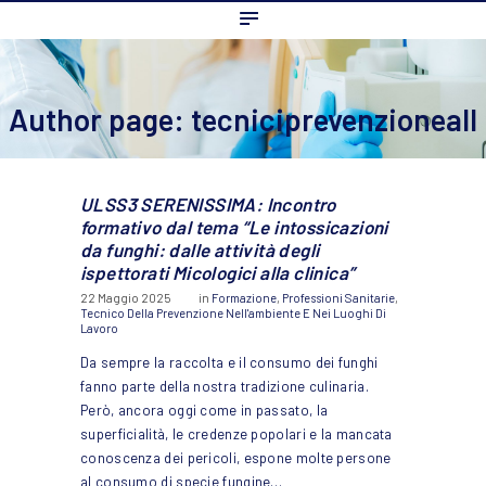
Home
L’ordine
Ambito Professionale
Author page: tecniciprevenzioneall
Formazione
News
ULSS3 SERENISSIMA: Incontro
FAQ
formativo dal tema “Le intossicazioni
da funghi: dalle attività degli
Contatti
ispettorati Micologici alla clinica”
22 Maggio 2025
in
Formazione
,
Professioni Sanitarie
,
Tecnico Della Prevenzione Nell'ambiente E Nei Luoghi Di
Lavoro
Da sempre la raccolta e il consumo dei funghi
fanno parte della nostra tradizione culinaria.
Però, ancora oggi come in passato, la
superficialità, le credenze popolari e la mancata
conoscenza dei pericoli, espone molte persone
al consumo di specie fungine…